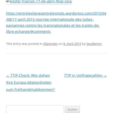
https://entreleslignesentrelesmots.wordpress.com/2015/04
/08/17-avril-2015-journee-internationale-des-luttes-
paysannes-contre-les-transnationales-et-les-traites-de-
libre-echange/#comments
This entry was posted in
Allgemein
on
8. April 2015
by
lwuillemin
.
Post navigation
←
TTIP-Check: Wie stehen
TTIP in Umfragezahlen
→
Ihre Europa-Abgeordneten
zum Freihandelsabkommen?
Suchen