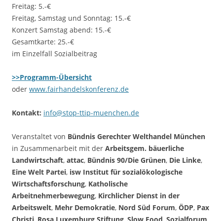
Freitag: 5.-€
Freitag, Samstag und Sonntag: 15.-€
Konzert Samstag abend: 15.-€
Gesamtkarte: 25.-€
im Einzelfall Sozialbeitrag
>>Programm-Übersicht
oder
www.fairhandelskonferenz.de
Kontakt:
info@stop-ttip-muenchen.de
Veranstaltet von
Bündnis Gerechter Welthandel München
in Zusammenarbeit mit der
Arbeitsgem. bäuerliche
Landwirtschaft
,
attac
,
Bündnis 90/Die Grünen
,
Die Linke
,
Eine Welt Partei
,
isw Institut für sozialökologische
Wirtschaftsforschung
,
Katholische
Arbeitnehmerbewegung
,
Kirchlicher Dienst in der
Arbeitswelt
,
Mehr Demokratie
,
Nord Süd Forum
,
ÖDP
,
Pax
Christi
,
Rosa Luxemburg Stiftung
,
Slow Food
,
Sozialforum