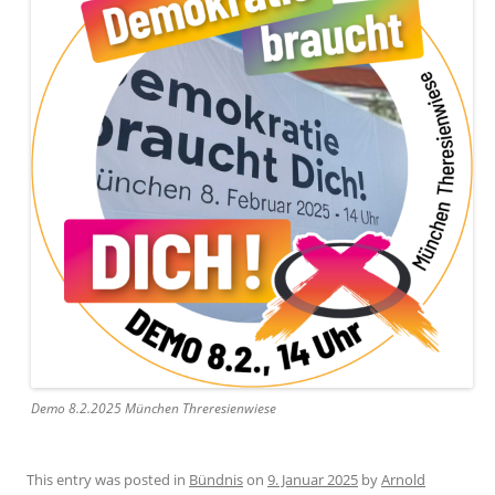
Demo 8.2.2025 München Threresienwiese
This entry was posted in
Bündnis
on
9. Januar 2025
by
Arnold