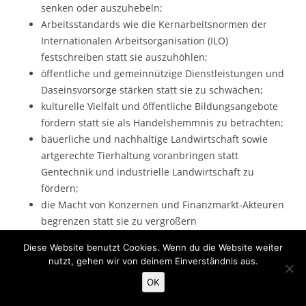
senken oder auszuhebeln;
Arbeitsstandards wie die Kernarbeitsnormen der
Internationalen Arbeitsorganisation (ILO)
festschreiben statt sie auszuhöhlen;
öffentliche und gemeinnützige Dienstleistungen und
Daseinsvorsorge stärken statt sie zu schwächen;
kulturelle Vielfalt und öffentliche Bildungsangebote
fördern statt sie als Handelshemmnis zu betrachten;
bäuerliche und nachhaltige Landwirtschaft sowie
artgerechte Tierhaltung voranbringen statt
Gentechnik und industrielle Landwirtschaft zu
fördern;
die Macht von Konzernen und Finanzmarkt-Akteuren
begrenzen statt sie zu vergrößern
global ausgerichtet sind statt die Mehrheit der
Diese Website benutzt Cookies. Wenn du die Website weiter
Menschen auszugrenzen und
nutzt, gehen wir von deinem Einverständnis aus.
transparent und offen verhandelt werden statt
OK
geheim und in Hinterzimmern.