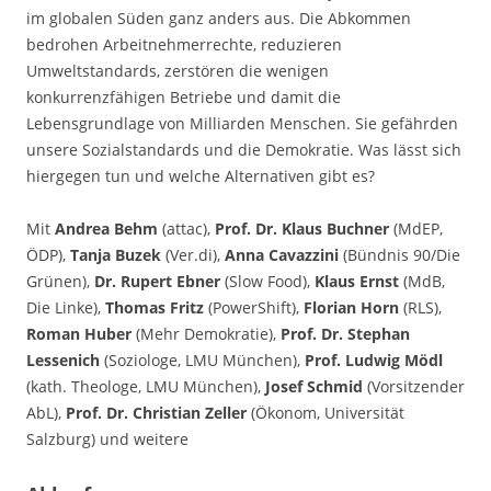
im globalen Süden ganz anders aus. Die Abkommen
bedrohen Arbeitnehmerrechte, reduzieren
Umweltstandards, zerstören die wenigen
konkurrenzfähigen Betriebe und damit die
Lebensgrundlage von Milliarden Menschen. Sie gefährden
unsere Sozialstandards und die Demokratie. Was lässt sich
hiergegen tun und welche Alternativen gibt es?
Mit
Andrea Behm
(attac),
Prof. Dr. Klaus Buchner
(MdEP,
ÖDP),
Tanja Buzek
(Ver.di),
Anna Cavazzini
(Bündnis 90/Die
Grünen),
Dr. Rupert Ebner
(Slow Food),
Klaus Ernst
(MdB,
Die Linke),
Thomas Fritz
(PowerShift),
Florian Horn
(RLS),
Roman Huber
(Mehr Demokratie),
Prof. Dr. Stephan
Lessenich
(Soziologe, LMU München),
Prof. Ludwig Mödl
(kath. Theologe, LMU München),
Josef Schmid
(Vorsitzender
AbL),
Prof. Dr. Christian Zeller
(Ökonom, Universität
Salzburg) und weitere