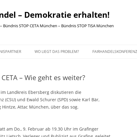
ndel – Demokratie erhalten!
– Bündnis STOP CETA München – Bündnis STOP TiSA München
Skip to content
NISPARTNER
WO LIEGT DAS PROBLEM?
FAIRHANDELSKONFEREN
DSÄTZE DER
10 GRÜNDE, WARUM SIE WEGEN
NISARBEIT
TTIP BESORGT SEIN SOLLTEN
CETA – Wie geht es weiter?
DNISPARTNER
HINTERGRUND
im Landkreis Ebersberg diskutieren die
SSEMELDUNG
 (CSU) und Ewald Schurer (SPD) sowie Karl Bär,
Hintze, Attac München, über das sog.
R, BANNER UND
BEMATERIAL
tatt am Do., 9. Februar ab 19.30 Uhr im Grafinger
RESSUM
tz Lietsch, Verleger und Publizist aus Grafing, geleitet.