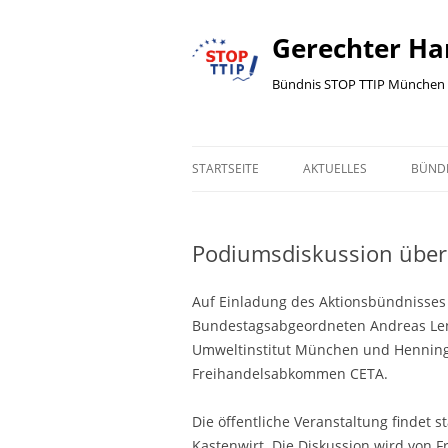
Gerechter Ha
Bündnis STOP TTIP München 
STARTSEITE
AKTUELLES
BÜND
AKTUELLES
GRUN
BÜND
Podiumsdiskussion über 
ALLGEMEIN
BÜN
BÜNDNIS
Auf Einladung des Aktionsbündnisses 
PRE
Bundestagsabgeordneten Andreas Lenz
DEMO
Umweltinstitut München und Henning 
FLYE
Freihandelsabkommen CETA.
PRESSEMELDUNG
WER
POLITIK
Die öffentliche Veranstaltung findet s
IMP
Kastenwirt. Die Diskussion wird von Fri