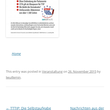
Home
This entry was posted in
Veranstaltung
on
26. November 2015
by
lwuillemin
.
Post navigation
←
TTTIP: Die Selbstaufgabe
Nachrichten aus der