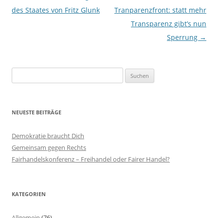
des Staates von Fritz Glunk
Tranparenzfront: statt mehr
Transparenz gibt’s nun
Sperrung
→
Suchen
nach:
NEUESTE BEITRÄGE
Demokratie braucht Dich
Gemeinsam gegen Rechts
Fairhandelskonferenz – Freihandel oder Fairer Handel?
KATEGORIEN
Allgemein
(76)