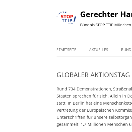
Gerechter Ha
Bündnis STOP TTIP München 
STARTSEITE
AKTUELLES
BÜND
AKTUELLES
GRUN
BÜND
GLOBALER AKTIONSTAG A
ALLGEMEIN
BÜN
BÜNDNIS
Rund 734 Demonstrationen, Straßenakt
PRE
Staaten sprechen für sich. Allein in
DEMO
statt. In Berlin hat eine Menschenket
FLYE
Vertretung der Europäischen Kommis
PRESSEMELDUNG
WER
Unterschriften für unsere selbstorgani
POLITIK
gesammelt. 1,7 Millionen Menschen u
IMP