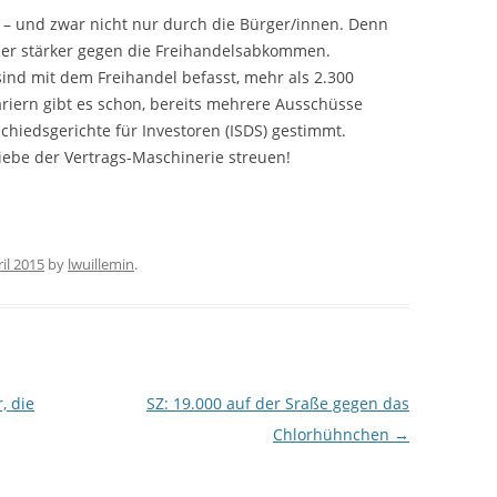
 – und zwar nicht nur durch die Bürger/innen. Denn
mer stärker gegen die Freihandelsabkommen.
nd mit dem Freihandel befasst, mehr als 2.300
iern gibt es schon, bereits mehrere Ausschüsse
chiedsgerichte für Investoren (ISDS) gestimmt.
ebe der Vertrags-Maschinerie streuen!
ril 2015
by
lwuillemin
.
, die
SZ: 19.000 auf der Sraße gegen das
Chlorhühnchen
→