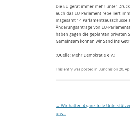
KALENDER
Die EU gerät immer mehr unter Druck
auch das EU-Parlament rebelliert im
Insgesamt 14 Parlamentsausschüsse si
Änderungsanträge von EU-Parlamentar
haben gegen die geplanten privaten S
Gemeinsam können wir Sand ins Getri
(Quelle: Mehr Demokratie e.V.)
This entry was posted in
Bündnis
on
20. Ap
Post navigation
←
Wir hatten 4 ganz tolle Unterstützer
uns…