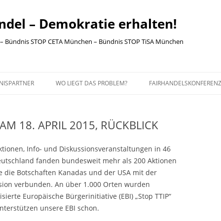
ndel – Demokratie erhalten!
– Bündnis STOP CETA München – Bündnis STOP TiSA München
Skip to content
NISPARTNER
WO LIEGT DAS PROBLEM?
FAIRHANDELSKONFEREN
DSÄTZE DER
10 GRÜNDE, WARUM SIE WEGEN
NISARBEIT
TTIP BESORGT SEIN SOLLTEN
M 18. APRIL 2015, RÜCKBLICK
DNISPARTNER
HINTERGRUND
ionen, Info- und Diskussionsveranstaltungen in 46
SSEMELDUNG
 Deutschland fanden bundesweit mehr als 200 Aktionen
te die Botschaften Kanadas und der USA mit der
R, BANNER UND
sion verbunden. An über 1.000 Orten wurden
BEMATERIAL
sierte Europäische Bürgerinitiative (EBI) „Stop TTIP“
nterstützen unsere EBI schon.
RESSUM