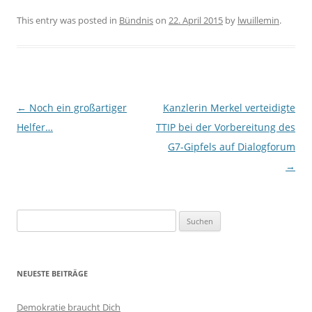
This entry was posted in
Bündnis
on
22. April 2015
by
lwuillemin
.
Post navigation
←
Noch ein großartiger
Kanzlerin Merkel verteidigte
Helfer…
TTIP bei der Vorbereitung des
G7-Gipfels auf Dialogforum
→
Suchen
nach:
NEUESTE BEITRÄGE
Demokratie braucht Dich